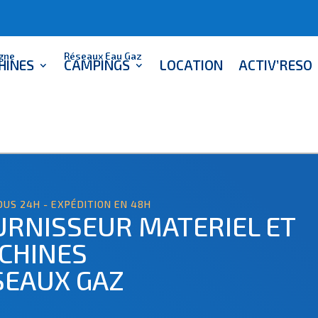
igne
Réseaux Eau Gaz
HINES
CAMPINGS
LOCATION
ACTIV’RESO
0
OUS 24H - EXPÉDITION EN 48H
URNISSEUR MATERIEL ET
CHINES
SEAUX GAZ