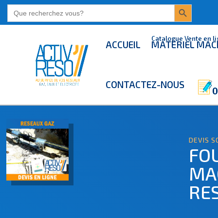
Search Button
Search
for:
Catalogue Vente en l
ACCUEIL
MATERIEL MAC
CONTACTEZ-NOUS
DEVIS S
FO
MA
RE